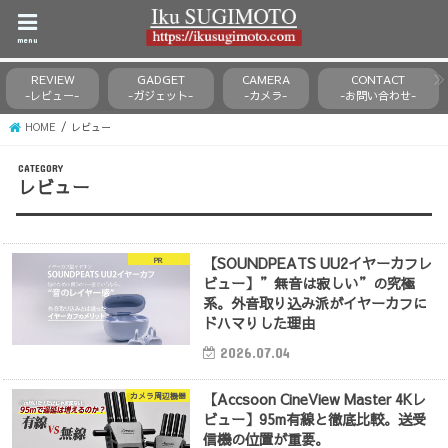
menu
REVIEW
GADGET
CAMERA
CONTACT
-レビュー-
-ガジェット-
-カメラ-
-お問い合わせ-
HOME
レビュー
レビュー
【SOUNDPEATS UU2イヤーカフレ
PR
ビュー】”無音は寂しい”の究極
系。外音取り込み派がイヤーカフに
ドハマりした理由
2026.07.04
【Accsoon CineView Master 4Kレ
カメラ周辺機器
ビュー】95m有線と徹底比較。送受
信機の位置が重要。