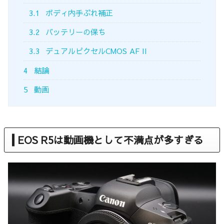
3.1
ボディ内手ぶれ補正
3.2
バッテリーの保ち
3.3
デュアルピクセルCMOS AF II
4
結論
5
動画
EOS R5は動画機として不満点が多すぎる